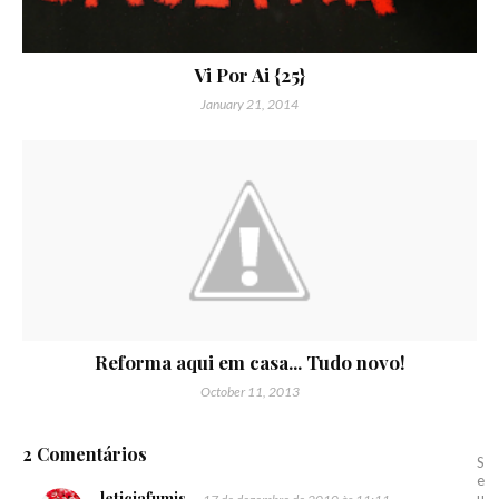
Vi Por Ai {25}
January 21, 2014
Reforma aqui em casa... Tudo novo!
October 11, 2013
2 Comentários
S
e
leticiafumis
u