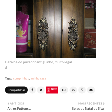
Detalhe do puxador antiguinho, muito legal...
;]
Tags:
comprinhas
minha casa
Save
Compartilhar
ANTIGOS
MAIS RECENTES
Ah, os Futtons...
Bolas de Natal de Sisal