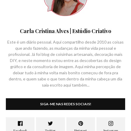
Carla Cristina Alves | Estúdio Criativo
Este é um diário pessoal. Aqui compartilho desde 2010 as coisas
que ando fazendo, as mudanças da minha vida pessoal e
profissional. Já foi blog de coisinhas artesanais, decoração mais
DIY, e neste momento estou entre as descobertas do design
gráfico e da consultoria de imagem. Aqui minha percepção de
deixar tudo à minha volta mais bonito começou de fora pra
dentro, e quem sabe o que tem dentro da minha cabeça um dia
saia escrito aqui também...
SIGA-ME NAS REDES SOCIAIS!