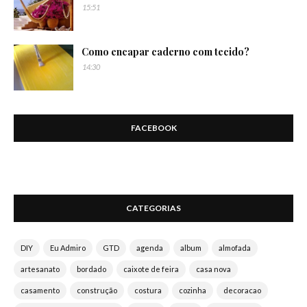
15:51
Como encapar caderno com tecido?
14:30
FACEBOOK
CATEGORIAS
DIY
Eu Admiro
GTD
agenda
album
almofada
artesanato
bordado
caixote de feira
casa nova
casamento
construção
costura
cozinha
decoracao