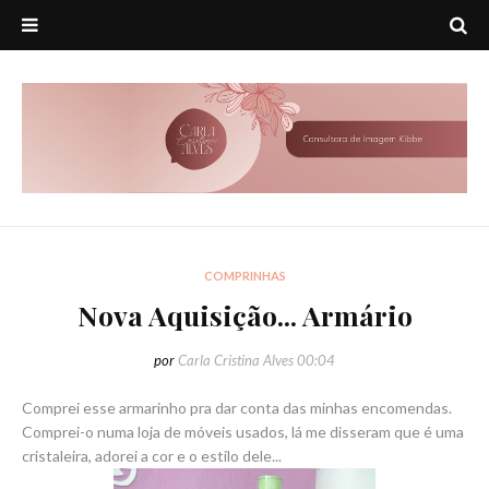
COMPRINHAS
Nova Aquisição... Armário
por
Carla Cristina Alves
00:04
Comprei esse armarinho pra dar conta das minhas encomendas.
Comprei-o numa loja de móveis usados, lá me disseram que é uma
cristaleira, adorei a cor e o estilo dele...