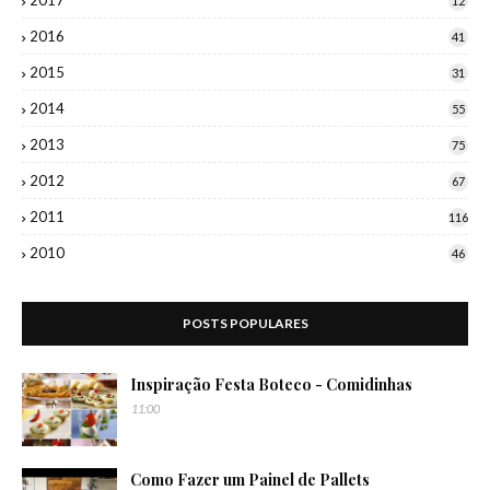
12
2016
41
2015
31
2014
55
2013
75
2012
67
2011
116
2010
46
POSTS POPULARES
Inspiração Festa Boteco - Comidinhas
11:00
Como Fazer um Painel de Pallets