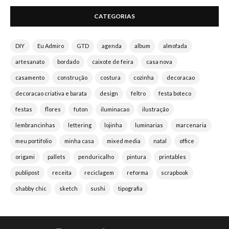
CATEGORIAS
DIY
Eu Admiro
GTD
agenda
album
almofada
artesanato
bordado
caixote de feira
casa nova
casamento
construção
costura
cozinha
decoracao
decoracao criativa e barata
design
feltro
festa boteco
festas
flores
futon
iluminacao
ilustração
lembrancinhas
lettering
lojinha
luminarias
marcenaria
meu portifolio
minha casa
mixed media
natal
office
origami
pallets
penduricalho
pintura
printables
publipost
receita
reciclagem
reforma
scrapbook
shabby chic
sketch
sushi
tipografia