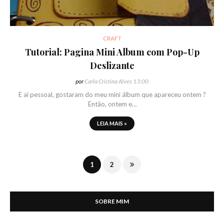
CRAFT
Tutorial: Pagina Mini Album com Pop-Up
Deslizante
por
Carla Cristina Alves
13:00
E ai pessoal, gostaram do meu mini álbum que apareceu ontem ?
Então, ontem e…
LEIA MAIS »
1
2
SOBRE MIM