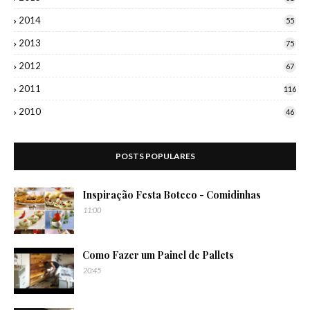
2014
55
2013
75
2012
67
2011
116
2010
46
POSTS POPULARES
Inspiração Festa Boteco - Comidinhas
11:00
Como Fazer um Painel de Pallets
20:45