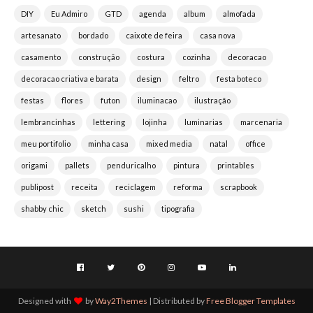
DIY
Eu Admiro
GTD
agenda
album
almofada
artesanato
bordado
caixote de feira
casa nova
casamento
construção
costura
cozinha
decoracao
decoracao criativa e barata
design
feltro
festa boteco
festas
flores
futon
iluminacao
ilustração
lembrancinhas
lettering
lojinha
luminarias
marcenaria
meu portifolio
minha casa
mixed media
natal
office
origami
pallets
penduricalho
pintura
printables
publipost
receita
reciclagem
reforma
scrapbook
shabby chic
sketch
sushi
tipografia
Designed with
by
Way2Themes
| Distributed by
Free Blogger Templates