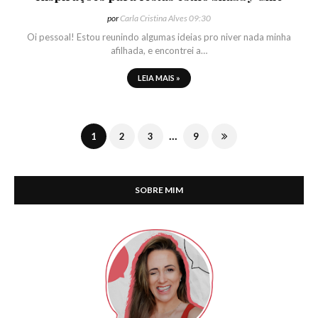
por
Carla Cristina Alves
09:30
Oi pessoal! Estou reunindo algumas ideias pro niver nada minha
afilhada, e encontrei a…
LEIA MAIS »
...
1
2
3
9
SOBRE MIM