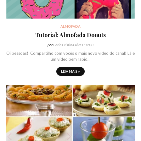
ALMOFADA
Tutorial: Almofada Donuts
por
Carla Cristina Alves
10:00
Oi pessoas! Compartilho com vocês o mais novo vídeo do canal! Lá é
um vídeo bem rapid…
LEIA MAIS »