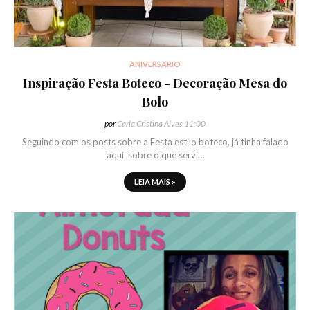
ANIVERSARIO
Inspiração Festa Boteco - Decoração Mesa do
Bolo
por
Carla Cristina Alves
11:00
Seguindo com os posts sobre a Festa estilo boteco, já tinha falado
aqui sobre o que servi…
LEIA MAIS »