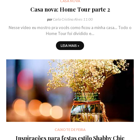
CASA NOVA
Casa nova: Home Tour parte 2
por
Carla Cristina Alves
11:00
Nesse vídeo eu mostro pra vocês como ficou a minha casa... Todo o
Home Tour foi dividido e…
LEIA MAIS »
CAIXOTE DE FEIRA
Inspirações para festas estilo Shabby Chic