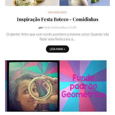
ANIVERSARIO
Inspiração Festa Boteco - Comidinhas
por
Carla Cristina Alves
11:00
Oi gente! Acho que com vocês acontece a mesma coisa: Quando vão
fazer uma festa para a…
LEIA MAIS »