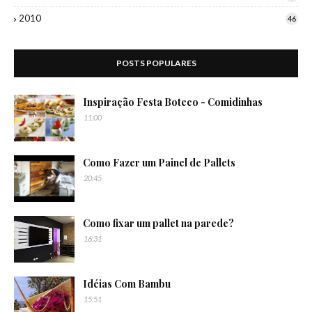
2010
46
POSTS POPULARES
Inspiração Festa Boteco - Comidinhas
11:00
Como Fazer um Painel de Pallets
20:45
Como fixar um pallet na parede?
16:31
Idéias Com Bambu
15:51