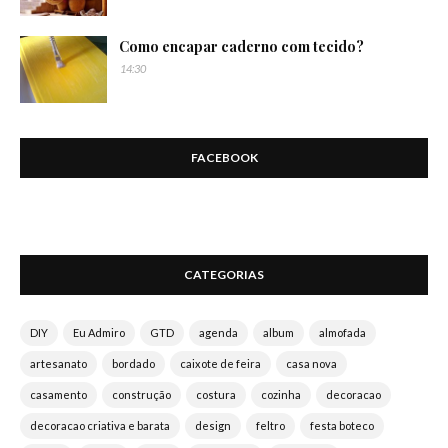
Como encapar caderno com tecido?
14:30
FACEBOOK
CATEGORIAS
DIY
Eu Admiro
GTD
agenda
album
almofada
artesanato
bordado
caixote de feira
casa nova
casamento
construção
costura
cozinha
decoracao
decoracao criativa e barata
design
feltro
festa boteco