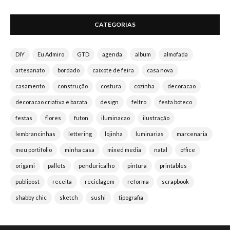
CATEGORIAS
DIY
Eu Admiro
GTD
agenda
album
almofada
artesanato
bordado
caixote de feira
casa nova
casamento
construção
costura
cozinha
decoracao
decoracao criativa e barata
design
feltro
festa boteco
festas
flores
futon
iluminacao
ilustração
lembrancinhas
lettering
lojinha
luminarias
marcenaria
meu portifolio
minha casa
mixed media
natal
office
origami
pallets
penduricalho
pintura
printables
publipost
receita
reciclagem
reforma
scrapbook
shabby chic
sketch
sushi
tipografia