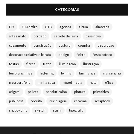
CATEGORIAS
DIY
Eu Admiro
GTD
agenda
album
almofada
artesanato
bordado
caixote de feira
casa nova
casamento
construção
costura
cozinha
decoracao
decoracao criativa e barata
design
feltro
festa boteco
festas
flores
futon
iluminacao
ilustração
lembrancinhas
lettering
lojinha
luminarias
marcenaria
meu portifolio
minha casa
mixed media
natal
office
origami
pallets
penduricalho
pintura
printables
publipost
receita
reciclagem
reforma
scrapbook
shabby chic
sketch
sushi
tipografia