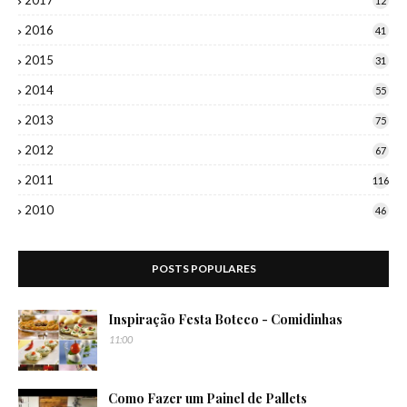
12
2016
41
2015
31
2014
55
2013
75
2012
67
2011
116
2010
46
POSTS POPULARES
Inspiração Festa Boteco - Comidinhas
11:00
Como Fazer um Painel de Pallets