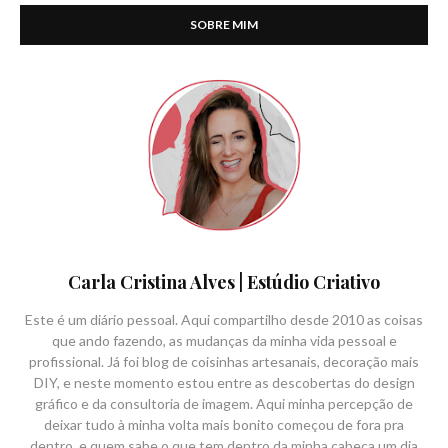
SOBRE MIM
Carla Cristina Alves | Estúdio Criativo
Este é um diário pessoal. Aqui compartilho desde 2010 as coisas
que ando fazendo, as mudanças da minha vida pessoal e
profissional. Já foi blog de coisinhas artesanais, decoração mais
DIY, e neste momento estou entre as descobertas do design
gráfico e da consultoria de imagem. Aqui minha percepção de
deixar tudo à minha volta mais bonito começou de fora pra
dentro, e quem sabe o que tem dentro da minha cabeça um dia