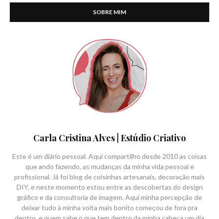
SOBRE MIM
Carla Cristina Alves | Estúdio Criativo
Este é um diário pessoal. Aqui compartilho desde 2010 as coisas
que ando fazendo, as mudanças da minha vida pessoal e
profissional. Já foi blog de coisinhas artesanais, decoração mais
DIY, e neste momento estou entre as descobertas do design
gráfico e da consultoria de imagem. Aqui minha percepção de
deixar tudo à minha volta mais bonito começou de fora pra
dentro, e quem sabe o que tem dentro da minha cabeça um dia