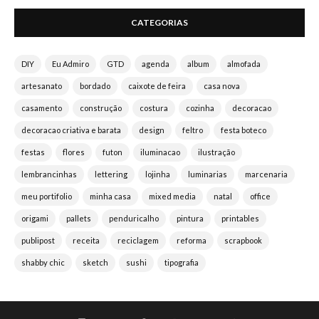
CATEGORIAS
DIY
Eu Admiro
GTD
agenda
album
almofada
artesanato
bordado
caixote de feira
casa nova
casamento
construção
costura
cozinha
decoracao
decoracao criativa e barata
design
feltro
festa boteco
festas
flores
futon
iluminacao
ilustração
lembrancinhas
lettering
lojinha
luminarias
marcenaria
meu portifolio
minha casa
mixed media
natal
office
origami
pallets
penduricalho
pintura
printables
publipost
receita
reciclagem
reforma
scrapbook
shabby chic
sketch
sushi
tipografia