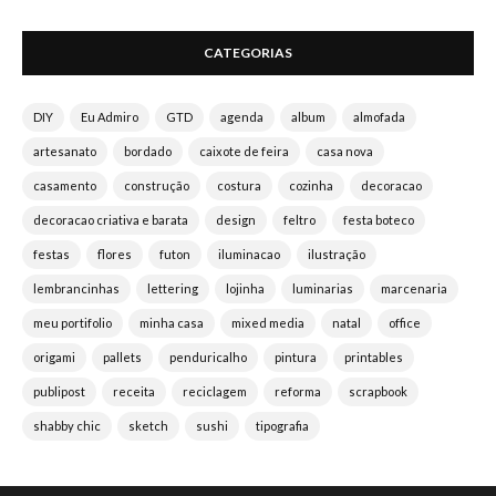
CATEGORIAS
DIY
Eu Admiro
GTD
agenda
album
almofada
artesanato
bordado
caixote de feira
casa nova
casamento
construção
costura
cozinha
decoracao
decoracao criativa e barata
design
feltro
festa boteco
festas
flores
futon
iluminacao
ilustração
lembrancinhas
lettering
lojinha
luminarias
marcenaria
meu portifolio
minha casa
mixed media
natal
office
origami
pallets
penduricalho
pintura
printables
publipost
receita
reciclagem
reforma
scrapbook
shabby chic
sketch
sushi
tipografia