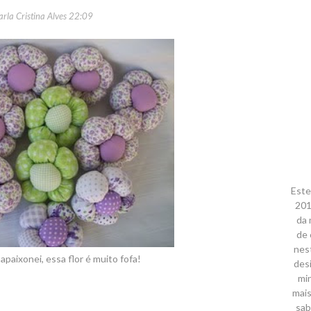
arla Cristina Alves
22:09
Este
201
da 
de 
nes
apaixonei, essa flor é muito fofa!
des
mi
mais
sab