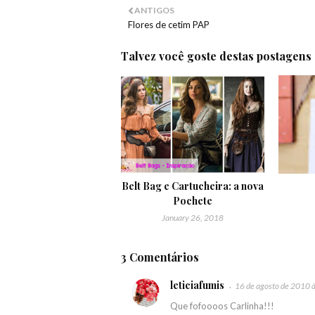
ANTIGOS
Flores de cetim PAP
Talvez você goste destas postagens
Belt Bag e Cartucheira: a nova
Pochete
January 26, 2018
3 Comentários
leticiafumis
16 de agosto de 2010 
Que fofoooos Carlinha!!!