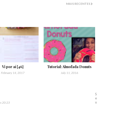
MAIS RECENTES
Vi por aí {46}
Tutorial: Almofada Donuts
February 14, 2017
July 11, 2016
S
e
u
às 20:23