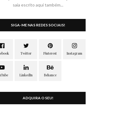
saia escrito aqui também...
SIGA-ME NAS REDES SOCIAIS!
ADQUIRA O SEU!