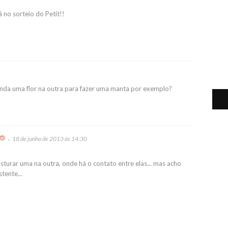
á no sorteio do Petit!!
nda uma flor na outra para fazer uma manta por exemplo?
18 de junho de 2013 às 14:30
sturar uma na outra, onde há o contato entre elas... mas acho
tente...