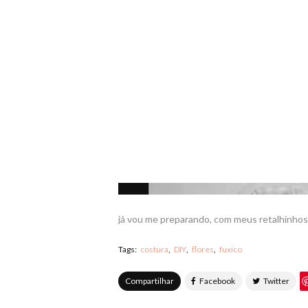
já vou me preparando, com meus retalhinhos 
Tags:
costura
DIY
flores
fuxico
Compartilhar