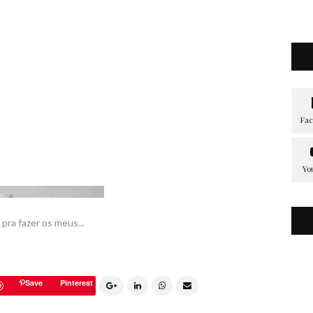
pra fazer os meus...
Save