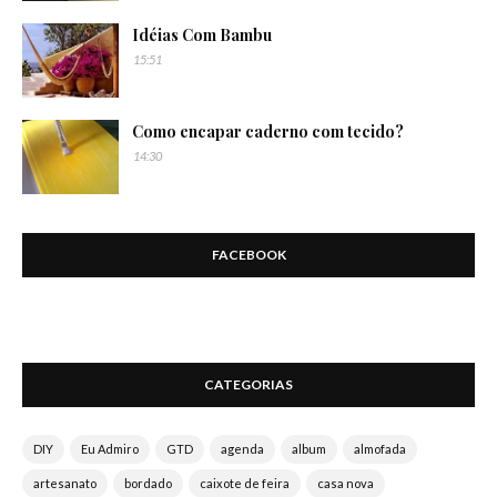
Idéias Com Bambu
15:51
Como encapar caderno com tecido?
14:30
FACEBOOK
CATEGORIAS
DIY
Eu Admiro
GTD
agenda
album
almofada
artesanato
bordado
caixote de feira
casa nova