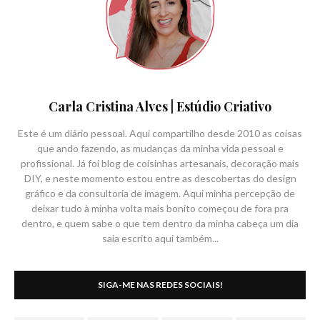
Carla Cristina Alves | Estúdio Criativo
Este é um diário pessoal. Aqui compartilho desde 2010 as coisas
que ando fazendo, as mudanças da minha vida pessoal e
profissional. Já foi blog de coisinhas artesanais, decoração mais
DIY, e neste momento estou entre as descobertas do design
gráfico e da consultoria de imagem. Aqui minha percepção de
deixar tudo à minha volta mais bonito começou de fora pra
dentro, e quem sabe o que tem dentro da minha cabeça um dia
saia escrito aqui também...
SIGA-ME NAS REDES SOCIAIS!