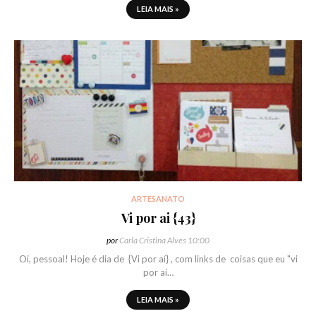
LEIA MAIS »
ARTESANATO
Vi por ai {43}
por
Carla Cristina Alves
10:00
Oi, pessoal! Hoje é dia de {Vi por aí} , com links de coisas que eu "vi
por aí…
LEIA MAIS »