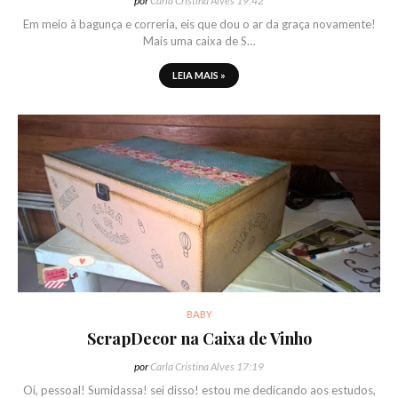
por
Carla Cristina Alves
19:42
Em meio à bagunça e correria, eis que dou o ar da graça novamente!
Mais uma caixa de S…
LEIA MAIS »
BABY
ScrapDecor na Caixa de Vinho
por
Carla Cristina Alves
17:19
Oi, pessoal! Sumidassa! sei disso! estou me dedicando aos estudos,