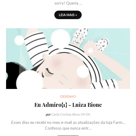
sorry! Queria …
LEIA MAIS »
DESENHO
Eu Admiro{1} - Luiza Bione
por
Carla Cristina Alves
09:00
Esses dias eu recebi no meu e-mail as atualizações da loja Farm...
Confesso que nunca entr…