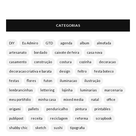
CATEGORIAS
DIY
Eu Admiro
GTD
agenda
album
almofada
artesanato
bordado
caixote de feira
casa nova
casamento
construção
costura
cozinha
decoracao
decoracao criativa e barata
design
feltro
festa boteco
festas
flores
futon
iluminacao
ilustração
lembrancinhas
lettering
lojinha
luminarias
marcenaria
meu portifolio
minha casa
mixed media
natal
office
origami
pallets
penduricalho
pintura
printables
publipost
receita
reciclagem
reforma
scrapbook
shabby chic
sketch
sushi
tipografia