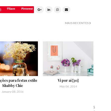
Save
MAIS RECENTES
ções para festas estilo
Vi por ai {30}
Shabby Chic
May 06, 2014
January 08, 2016
S