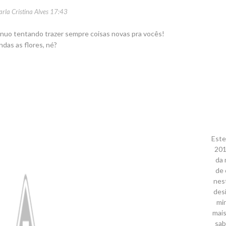
arla Cristina Alves
17:43
ntinuo tentando trazer sempre coisas novas pra vocês!
indas as flores, né?
Este
201
da 
de 
nes
des
mi
mais
sab