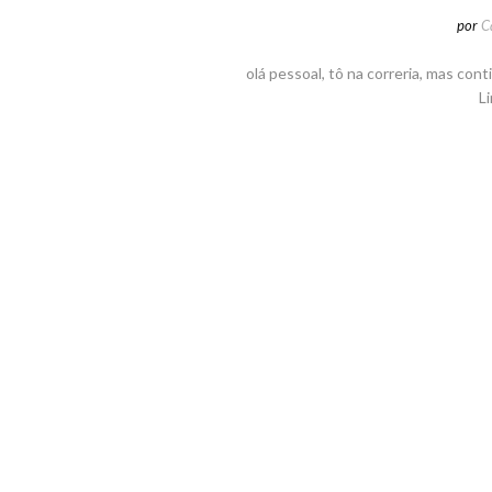
por
C
olá pessoal, tô na correria, mas co
L