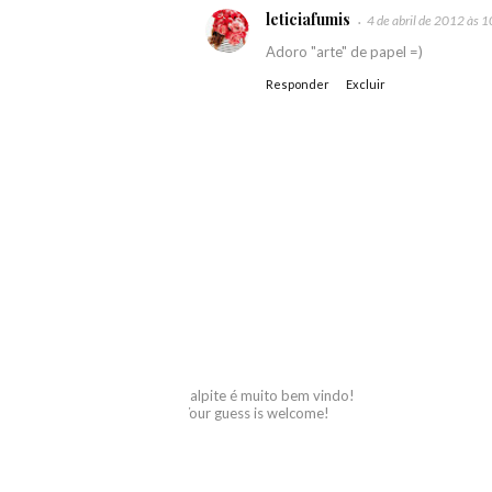
leticiafumis
4 de abril de 2012 às 
Adoro "arte" de papel =)
Responder
Excluir
palpite é muito bem vindo!
Your guess is welcome!