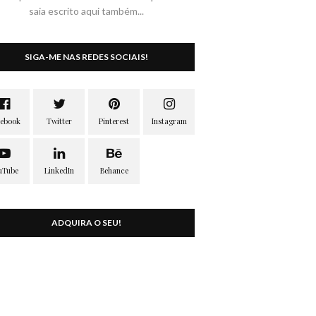
saia escrito aqui também...
SIGA-ME NAS REDES SOCIAIS!
ADQUIRA O SEU!