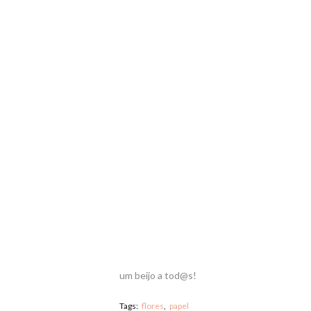
um beijo a tod@s!
Tags:
flores
papel