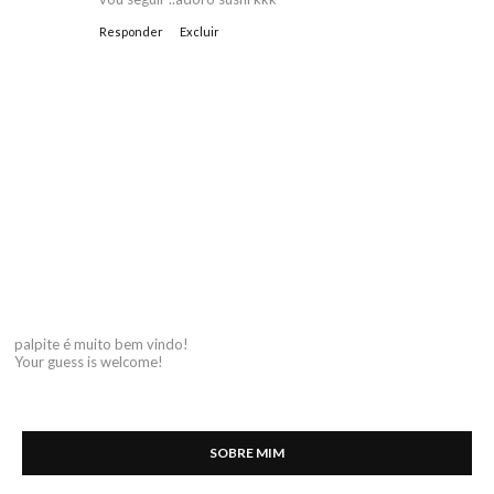
Responder
Excluir
palpite é muito bem vindo!
Your guess is welcome!
SOBRE MIM