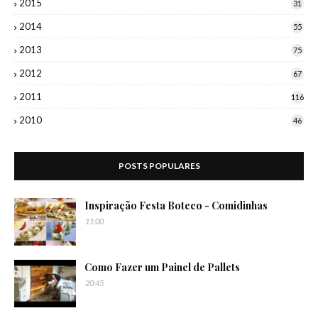
2015
31
2014
55
2013
75
2012
67
2011
116
2010
46
POSTS POPULARES
Inspiração Festa Boteco - Comidinhas
11:00
Como Fazer um Painel de Pallets
20:45