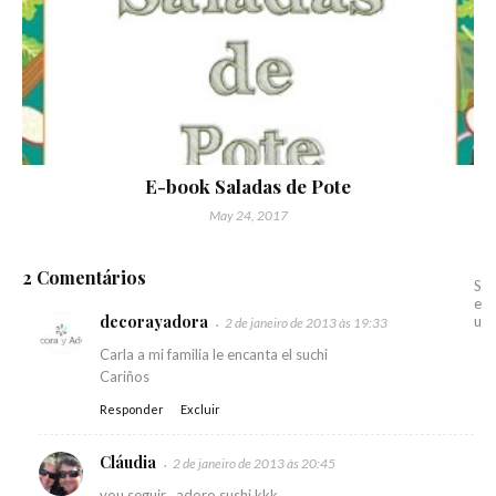
E-book Saladas de Pote
May 24, 2017
2 Comentários
S
e
decorayadora
u
2 de janeiro de 2013 às 19:33
Carla a mi familia le encanta el suchi
Cariños
Responder
Excluir
Cláudia
2 de janeiro de 2013 às 20:45
vou seguir ..adoro sushi kkk