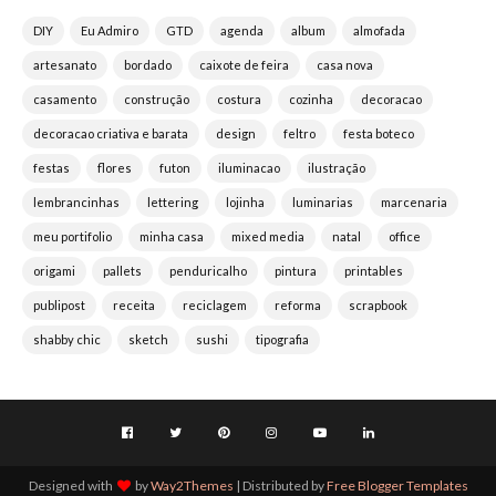
DIY
Eu Admiro
GTD
agenda
album
almofada
artesanato
bordado
caixote de feira
casa nova
casamento
construção
costura
cozinha
decoracao
decoracao criativa e barata
design
feltro
festa boteco
festas
flores
futon
iluminacao
ilustração
lembrancinhas
lettering
lojinha
luminarias
marcenaria
meu portifolio
minha casa
mixed media
natal
office
origami
pallets
penduricalho
pintura
printables
publipost
receita
reciclagem
reforma
scrapbook
shabby chic
sketch
sushi
tipografia
Designed with
by
Way2Themes
| Distributed by
Free Blogger Templates