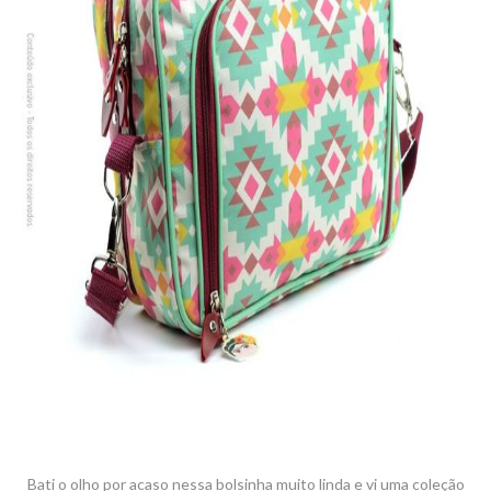
Bati o olho por acaso nessa bolsinha muito linda e vi uma coleção