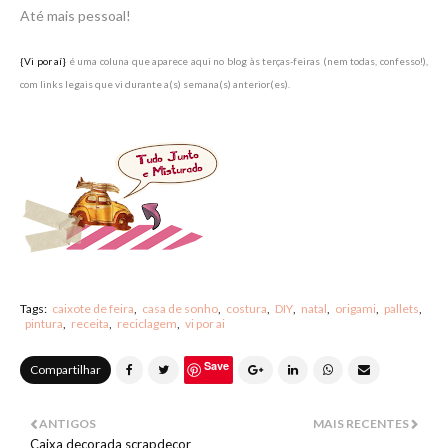
Até mais pessoal!
{Vi por aí}
é uma coluna que aparece aqui no blog às terças-feiras (nem todas, confesso!),
com links legais que vi durante a(s) semana(s) anterior(es).
Tags:
caixote de feira
casa de sonho
costura
DIY
natal
origami
pallets
pintura
receita
reciclagem
vi por ai
Save
Compartilhar
ANTIGOS
MAIS RECENTES
Caixa decorada scrapdecor