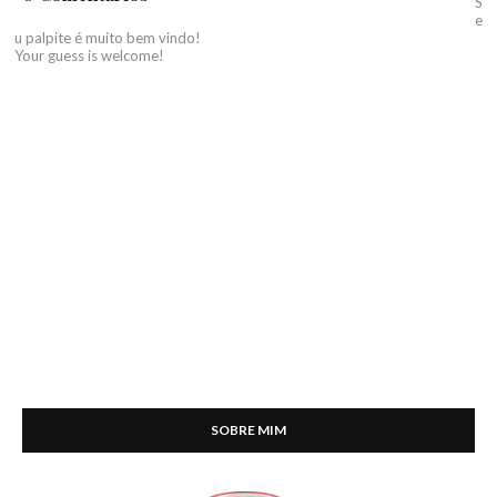
S
e
u palpite é muito bem vindo!
Your guess is welcome!
SOBRE MIM