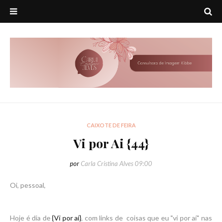
CAIXOTE DE FEIRA
Vi por Ai {44}
por
Carla Cristina Alves
09:00
Oi, pessoal,
Hoje é dia de
{Vi por aí}
, com links de coisas que eu "vi por aí" nas