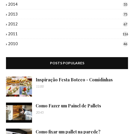
2014
55
2013
75
2012
67
2011
116
2010
46
POSTS POPULARES
Inspiração Festa Boteco - Comidinhas
11:00
Como Fazer um Painel de Pallets
20:45
Como fixar um pallet na parede?