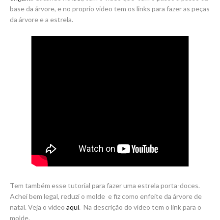
base da árvore, e no proprio video tem os links para fazer as peças
da árvore e a estrela.
Tem também esse tutorial para fazer uma estrela porta-doces.
Achei bem legal, reduzi o molde e fiz como enfeite da árvore de
natal. Veja o vídeo
aqui
. Na descrição do vídeo tem o link para o
molde.