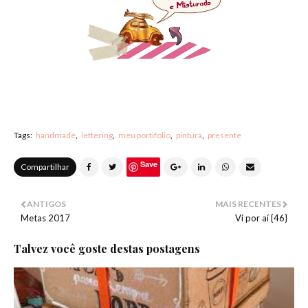
Tags:
handmade
lettering
meu portifolio
pintura
presente
Save
Compartilhar
ANTIGOS
MAIS RECENTES
Metas 2017
Vi por aí {46}
Talvez você goste destas postagens