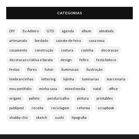
CATEGORIAS
DIY
Eu Admiro
GTD
agenda
album
almofada
artesanato
bordado
caixote de feira
casa nova
casamento
construção
costura
cozinha
decoracao
decoracao criativa e barata
design
feltro
festa boteco
festas
flores
futon
iluminacao
ilustração
lembrancinhas
lettering
lojinha
luminarias
marcenaria
meu portifolio
minha casa
mixed media
natal
office
origami
pallets
penduricalho
pintura
printables
publipost
receita
reciclagem
reforma
scrapbook
shabby chic
sketch
sushi
tipografia