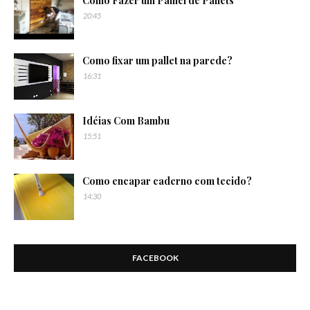
Como Fazer um Painel de Pallets
20:45
Como fixar um pallet na parede?
16:31
Idéias Com Bambu
15:51
Como encapar caderno com tecido?
14:30
FACEBOOK