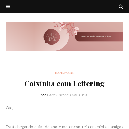
HANDMADE
Caixinha com Lettering
por
Carla Cristina Alves
10:00
Oie,
Está chegando o fim do ano e me encontrei com minhas amigas