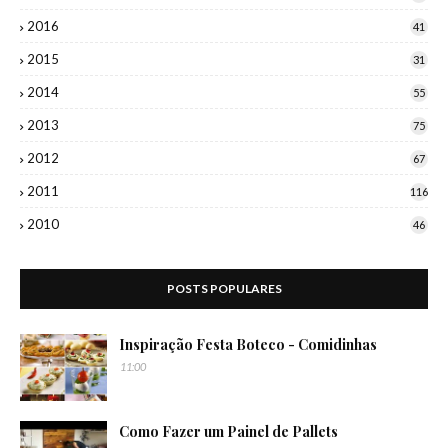
2016
41
2015
31
2014
55
2013
75
2012
67
2011
116
2010
46
POSTS POPULARES
Inspiração Festa Boteco - Comidinhas
11:00
Como Fazer um Painel de Pallets