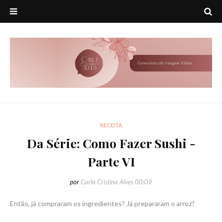
RECEITA
Da Série: Como Fazer Sushi -
Parte VI
por
Carla Cristina Alves
00:09
Então, já compraram os ingredientes? Já prepararam o arroz?