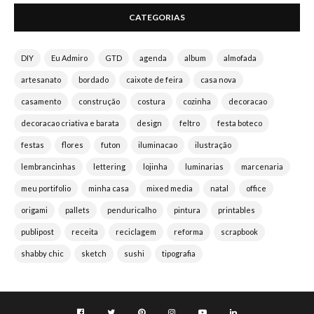
CATEGORIAS
DIY
Eu Admiro
GTD
agenda
album
almofada
artesanato
bordado
caixote de feira
casa nova
casamento
construção
costura
cozinha
decoracao
decoracao criativa e barata
design
feltro
festa boteco
festas
flores
futon
iluminacao
ilustração
lembrancinhas
lettering
lojinha
luminarias
marcenaria
meu portifolio
minha casa
mixed media
natal
office
origami
pallets
penduricalho
pintura
printables
publipost
receita
reciclagem
reforma
scrapbook
shabby chic
sketch
sushi
tipografia