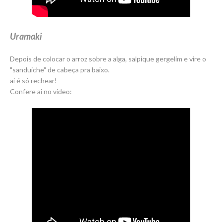
Uramaki
Depois de colocar o arroz sobre a alga, salpique gergelim e vire o
"sanduiche" de cabeça pra baixo.
ai é só rechear!
Confere ai no vídeo: