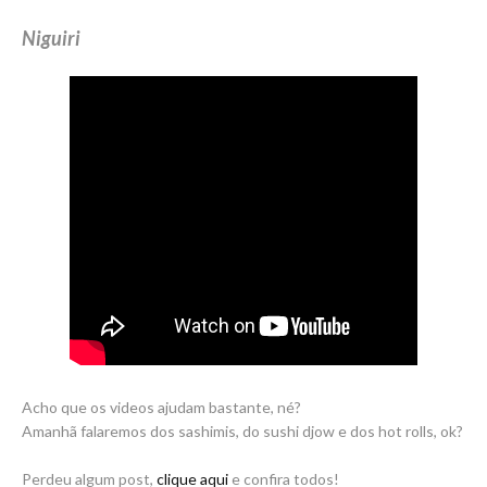
Niguiri
Acho que os videos ajudam bastante, né?
Amanhã falaremos dos sashimis, do sushi djow e dos hot rolls, ok?
Perdeu algum post,
clique aqui
e confira todos!