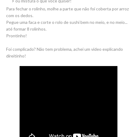
ou mistura o que você quiser!
Para fechar o rolinho, molhe a parte que não foi coberta por arroz
com os dedos.
Pegue uma faca e corte o rolo de sushi bem no meio, e no meio...
até formar 8 rolinhos.
Prontinho!
Foi complicado? Não tem problema, achei um video explicando
direitinho!